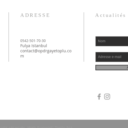
ADRESSE
Actualités
0542-501-70-30
Fulya Istanbul
contact@opdrgayetoplu.co
m
roits réservés.
Web Support:
Toplu.biz