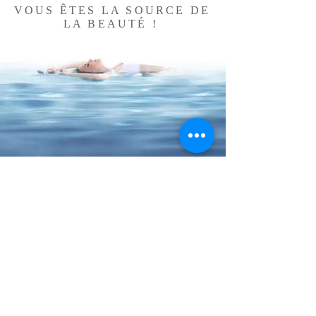
VOUS ÊTES LA SOURCE DE
LA BEAUTÉ !
EMBRASSER. DR.
BALLON DE BUT
ADRESSE
0542-501-70-30
Fulya Istanbul
contact@opdrgayetoplu.com