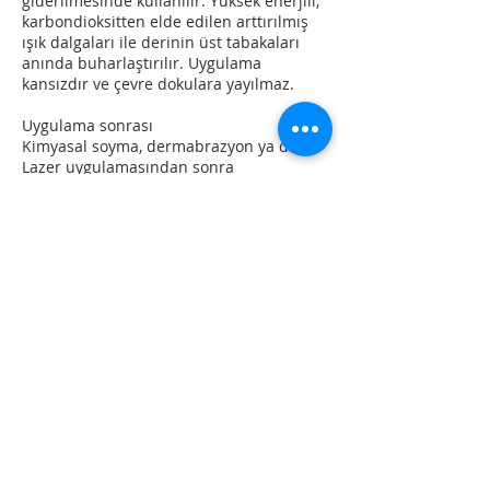
giderilmesinde kullanılır. Yüksek enerjili,
karbondioksitten elde edilen arttırılmış
ışık dalgaları ile derinin üst tabakaları
anında buharlaştırılır. Uygulama
kansızdır ve çevre dokulara yayılmaz.
Uygulama sonrası
Kimyasal soyma, dermabrazyon ya da
Lazer uygulamasından sonra
uygulamanın şiddetine göre bir süre
ödem ve kızarıklık olabilir. Uygulamadan
belli bir süre sonra, yine uygulama
şiddetine bağlı olarak değişebilmekle
beraber, deride pullanma şeklinde
soyulma olacaktır. Uygulamadan sonraki
günlerde kızarıklıkta artış, aşırı yanma ve
kaşınma ortaya çıkarsa doktorunuza
durumu vakit geçirmeden bildirmeniz
gerekir.
Uygulamadan bir iki hafta sonra
tazelenmiş deriniz pembe, yumuşak ve
kırışıksız olarak ortaya çıkacaktır. Özellikle
bu dönemde güneşten uzak durmak ve
güneş koruyucu kremleri kullanmak çok