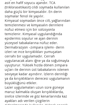
asit en hafif soyucu ajandır. TCA
(triklorasetikasit) cildi soymada kullanılan
daha güçlü bir kimyasaldır. En derin
soymalar fenol ile yapılır.
Kimyasal soymadan önce cilt, yağlarından
temizlenmesi ve kimyasalın derinlere
nüfuz etmesi için bir solüsyonla
temizlenir. Kimyasal uygulandığında
epidermis soyulur ve ajan derinin
yüzeysel tabakalarına nüfuz eder.
Dermabrazyon –zımpara işlemi- derin
izleri ve ince kırışıklıkları yumuşatan
cerrahi bir uygulamadır. Cerrah
uygulanacak alanı iğne ya da soğutmayla
uyuşturur. Yüksek hızda dönen zımpara
uçları ile derinin üst tabakalarını istenen
seviyeye kadar aşındırır. İzlerin derinliği
ya da kırışıklıkların derecesi uygulamanın
büyüklüğünü etkiler.
Lazer uygulamaları uzun süre güneşe
maruz kalmakla oluşan kırışıklıklarda,
sivilce izlerinde ve göz kenarlarında kaz
ayakları adı verilen çizgilerin