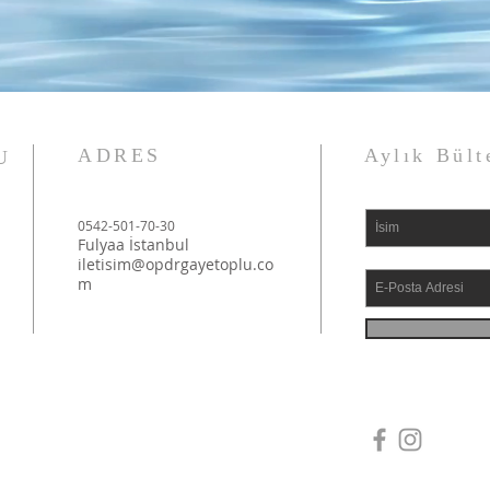
ADRES
Aylık Bült
U
0542-501-70-30
Fulyaa İstanbul
iletisim@opdrgayetoplu.co
m